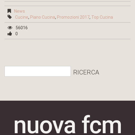
News
Cucine
,
Piano Cucina
,
Promozioni 2017
,
Top Cucina
56016
0
nuova fcm